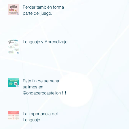
Perder también forma
parte del juego.
Lenguaje y Aprendizaje
Este fin de semana
salimos en
@ondacerocastellon !!! Si
nos queréis escuchar
poned la 88.7 fm.
La importancia del
Lenguaje