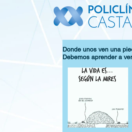
Donde unos ven una pied
Debemos aprender a ver