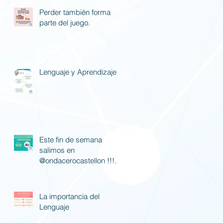
Perder también forma
parte del juego.
Lenguaje y Aprendizaje
Este fin de semana
salimos en
@ondacerocastellon !!! Si
nos queréis escuchar
poned la 88.7 fm.
La importancia del
Lenguaje