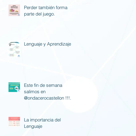
Perder también forma
parte del juego.
Lenguaje y Aprendizaje
Este fin de semana
salimos en
@ondacerocastellon !!! Si
nos queréis escuchar
poned la 88.7 fm.
La importancia del
Lenguaje