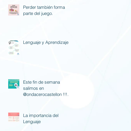
Perder también forma
parte del juego.
Lenguaje y Aprendizaje
Este fin de semana
salimos en
@ondacerocastellon !!! Si
nos queréis escuchar
poned la 88.7 fm.
La importancia del
Lenguaje