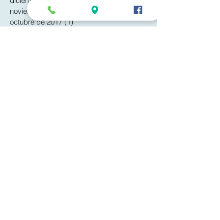
diciembre de 2017
(2)
2 entradas
noviembre de 2017
(1)
1 entrada
octubre de 2017
(1)
1 entrada
septiembre de 2017
(1)
1 entrada
mayo de 2017
(1)
1 entrada
febrero de 2017
(6)
6 entradas
enero de 2017
(9)
9 entradas
diciembre de 2016
(3)
3 entradas
noviembre de 2016
(2)
2 entradas
agosto de 2016
(2)
2 entradas
junio de 2016
(4)
4 entradas
mayo de 2016
(6)
6 entradas
abril de 2016
(6)
6 entradas
Buscar por tags
No hay etiquetas aún.